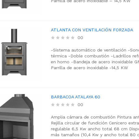
Parrilla de acero inoxidable
– 14,5 KW
0
o
u
t
o
f
ATLANTA CON VENTILACIÓN FORZADA
5
00
R
a
-Sistema automático de ventilación
-Son
t
térmica
-Doble combustión
-Ladrillos ref
e
en horno
-Bandeja de acero inoxidable GN
d
Parrilla de acero inoxidable
-14,5 KW
0
o
u
t
o
f
BARBACOA ATALAYA 60
5
00
R
a
Amplia cámara de combustión
Pintura ant
t
Rejilla circular de fundición
Cenicero extra
e
regulable
6,5 Kw
ancho total 68 cm
Dispo
d
más tamaños (10,4 Kw y ancho total 80 c
0