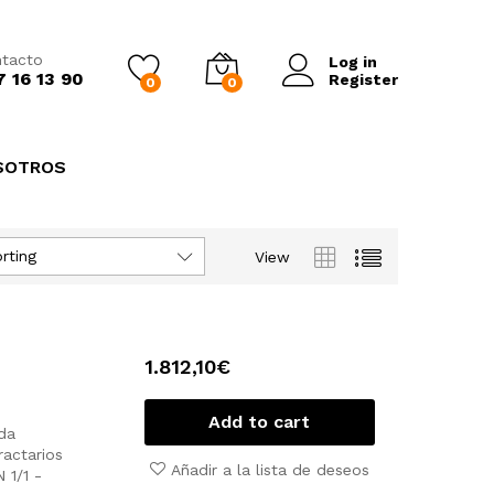
tacto
Log in
7 16 13 90
Register
0
0
SOTROS
rting
View
1.812,10
€
Add to cart
da
ractarios
Añadir a la lista de deseos
 1/1
-