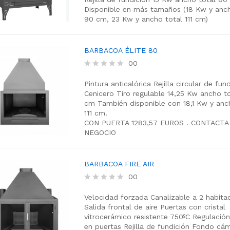
0
Disponible en más tamaños (18 Kw y anch
o
90 cm, 23 Kw y ancho total 111 cm)
u
t
o
f
BARBACOA ÉLITE 80
5
00
R
a
Pintura anticalórica
Rejilla circular de fun
t
Cenicero
Tiro regulable
14,25 Kw
ancho to
e
cm
También disponible con 18,1 Kw y anc
d
111 cm.
0
CON PUERTA 1283,57 EUROS . CONTACTA
o
NEGOCIO
u
t
o
f
BARBACOA FIRE AIR
5
00
R
a
Velocidad forzada
Canalizable a 2 habita
t
Salida frontal de aire
Puertas con cristal
e
vitrocerámico
resistente 750ºC
Regulación
d
en puertas
Rejilla de fundición
Fondo cám
0