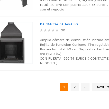
0
total 120 cm)
Con puerta 3304,75 euros ,
o
con el negocio
u
t
o
f
BARBACOA ZAHARA 80
5
00
R
a
Amplia cámara de combustión
Pintura ant
t
Rejilla de fundición
Cenicero
Tiro regulabl
e
Kw
ancho total 80 cm
Disponible también
d
cm (18.10 kw)
0
CON PUERTA 1550,74 EUROS ( CONTACTE
o
NEGOCIO )
u
t
o
f
5
1
2
3
Next P