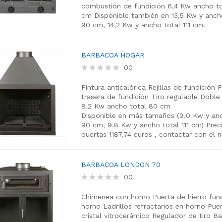
combustión de fundición
6,4 Kw
ancho to
o
cm
Disponible también en 13,5 Kw y anch
u
t
90 cm, 14,2 Kw y ancho total 111 cm.
o
f
5
BARBACOA HOGAR
00
R
a
Pintura anticalórica
Rejillas de fundición
P
t
trasera de fundición
Tiro regulable
Doble 
e
8.2 Kw
ancho total 80 cm
d
Disponible en más tamaños (9.0 Kw y anc
0
90 cm, 9.8 Kw y ancho total 111 cm)
Prec
o
puertas 1187,74 euros , contactar con el 
u
t
o
f
BARBACOA LONDON 70
5
00
R
a
Chimenea con horno
Puerta de hierro fun
t
horno
Ladrillos refractarios en horno
Puer
e
cristal vitrocerámico
Regulador de tiro
Ba
d