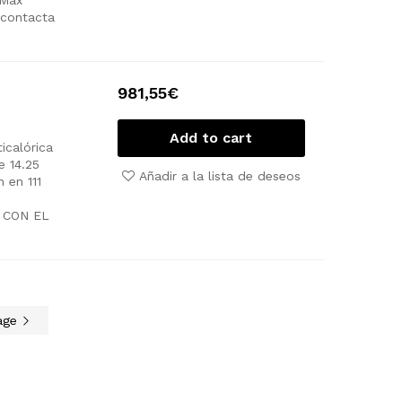
 contacta
981,55
€
Add to cart
icalórica
e
14.25
Añadir a la lista de deseos
 en 111
 CON EL
age