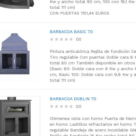
Kw y ancho total 90 cm, 100 con 18,1 Kw
o
total 111 cm)
u
t
CON PUERTAS 1151,44 EUROS
o
f
5
BARBACOA BASIC 70
00
R
a
Pintura anticalórica
Rejilla de fundición
Ce
t
Tiro regulable
Con puertas
Doble cara
8 
e
total 80 cm
También disponible en otro
d
(Basic 80: Doble cara con 9 Kw y ancho 
0
cm, Basic 100: Doble cara con 9,8 Kw y 
o
total 111 cm)
u
t
o
f
BARBACOA DUBLIN 70
5
00
R
a
Chimenea vista con horno
Puerta de hierr
t
en horno
Ladrillos refractarios en horno
T
e
regulable
Bandeja de acero inoxidable GN 
d
Rejilla de fundición
15 Kw
ancho total 80