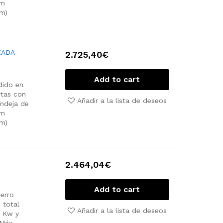
cm
cm)
ZADA
2.725,40
€
Add to cart
dido en
tas con
Añadir a la lista de deseos
ndeja de
cm
cm)
2.464,04
€
Add to cart
erro
 total
Añadir a la lista de deseos
1 Kw y
 Máx