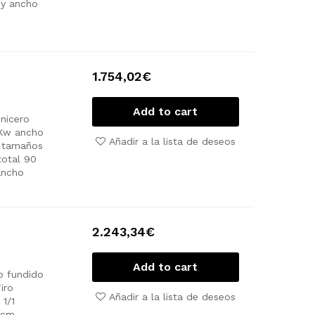
 y ancho
1.754,02
€
Add to cart
nicero
Kw
ancho
Añadir a la lista de deseos
s tamaños
total 90
ancho
2.243,34
€
Add to cart
o fundido
iro
Añadir a la lista de deseos
1/1
 cm