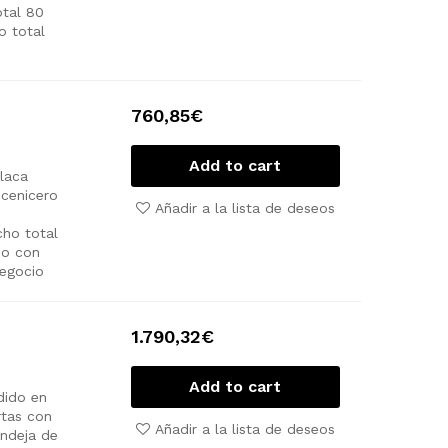
tal 80
o total
760,85
€
Add to cart
laca
cenicero
Añadir a la lista de deseos
ho total
io con
negocio
1.790,32
€
Add to cart
dido en
tas con
Añadir a la lista de deseos
ndeja de