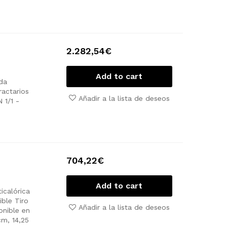
2.282,54
€
Add to cart
da
ractarios
Añadir a la lista de deseos
 1/1
-
704,22
€
Add to cart
icalórica
ible
Tiro
Añadir a la lista de deseos
nible en
m, 14,25