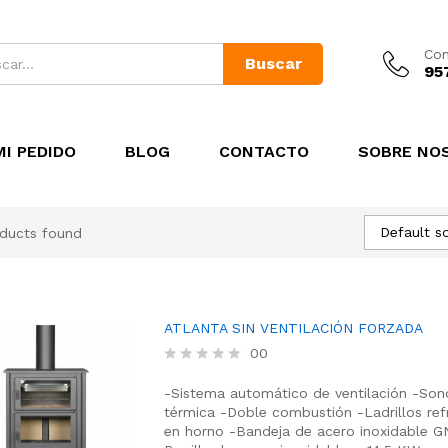
Con
Buscar
95
I PEDIDO
BLOG
CONTACTO
SOBRE NO
Default so
ducts found
ATLANTA SIN VENTILACIÓN FORZADA
00
R
a
-Sistema automático de ventilación
-Son
t
térmica
-Doble combustión
-Ladrillos ref
e
en horno
-Bandeja de acero inoxidable GN
d