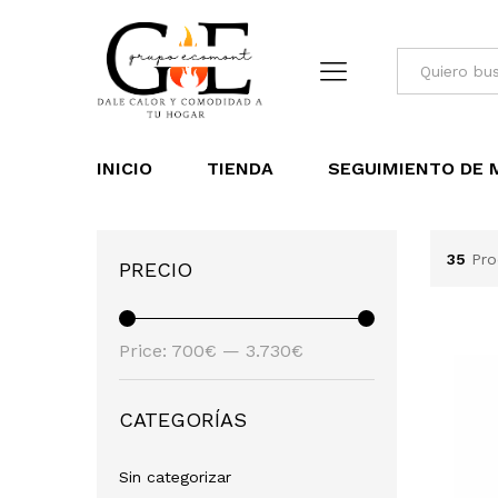
All
INICIO
TIENDA
SEGUIMIENTO DE M
35
Pro
PRECIO
Price:
700€
—
3.730€
CATEGORÍAS
Sin categorizar