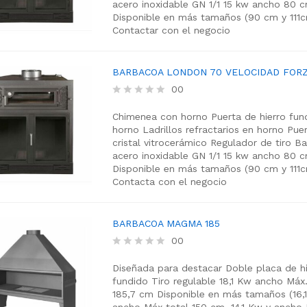
acero inoxidable GN 1/1
15 kw
ancho 80 
0
Disponible en más tamaños (90 cm y 111
o
Contactar con el negocio
u
t
o
f
BARBACOA LONDON 70 VELOCIDAD FOR
5
00
R
a
Chimenea con horno
Puerta de hierro fun
t
horno
Ladrillos refractarios en horno
Puer
e
cristal vitrocerámico
Regulador de tiro
Ba
d
acero inoxidable GN 1/1
15 kw
ancho 80 
0
Disponible en más tamaños (90 cm y 111
o
Contacta con el negocio
u
t
o
f
BARBACOA MAGMA 185
5
00
R
a
Diseñada para destacar
Doble placa de hi
t
fundido
Tiro regulable
18,1 Kw
ancho Máx.
e
185,7 cm
Disponible en más tamaños (16,
d
ancho Máx total 150 cm, 14,1 Kw y ancho