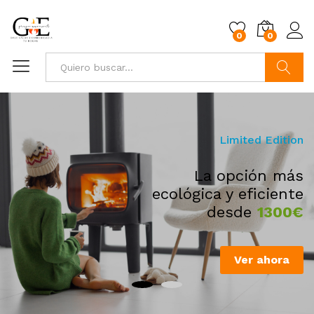
0
0
Busca
Weekend Promotions
Limited Edition
Los mejores
La opción más
precios en estufas
ecológica y eficiente
de pellets
-40%
desde
1300€
Ver ahora
Ver ahora