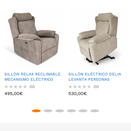
SILLÓN RELAX RECLINABLE
SILLÓN ELÉCTRICO DELIA
MECANISMO ELÉCTRICO
LEVANTA PERSONAS
00
00
495,00
€
530,00
€
R
R
a
a
t
t
e
e
d
d
0
0
o
o
u
u
t
t