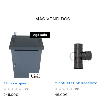
MÁS VENDIDOS
Agotado
Filtro de agua
T CON TAPA DE REGRISTO
00
00
245,00
€
45,00
€
R
R
a
a
t
t