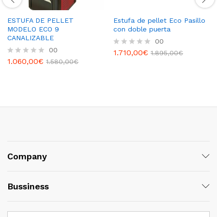
ESTUFA DE PELLET
Estufa de pellet Eco Pasillo
MODELO ECO 9
con doble puerta
CANALIZABLE
00
00
1.710,00
€
R
1.895,00
€
1.060,00
€
a
R
1.580,00
€
t
a
e
t
d
e
0
d
o
0
u
o
t
u
o
t
f
o
5
f
5
Company
Bussiness