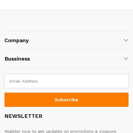
d
d
0
0
o
o
u
u
t
t
o
o
f
f
5
5
Company
Bussiness
NEWSLETTER
Register now to get updates on promotions & coupons