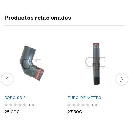
Productos relacionados
CODO 90 º
TUBO DE METRO
00
00
28,00
€
27,50
€
R
R
a
a
t
t
e
e